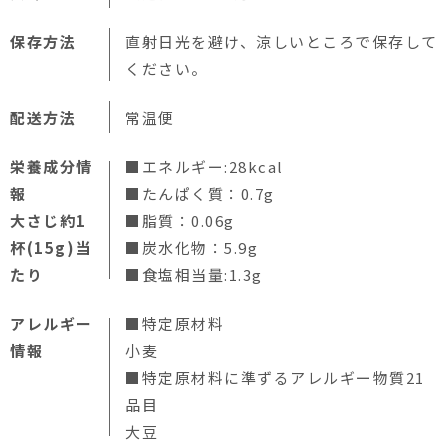
保存方法
直射日光を避け、涼しいところで保存して
ください。
配送方法
常温便
栄養成分情
■エネルギー:28kcal
報
■たんぱく質：0.7g
大さじ約1
■脂質：0.06g
杯(15g)当
■炭水化物：5.9g
たり
■食塩相当量:1.3g
アレルギー
■特定原材料
情報
小麦
■特定原材料に準ずるアレルギー物質21
品目
大豆