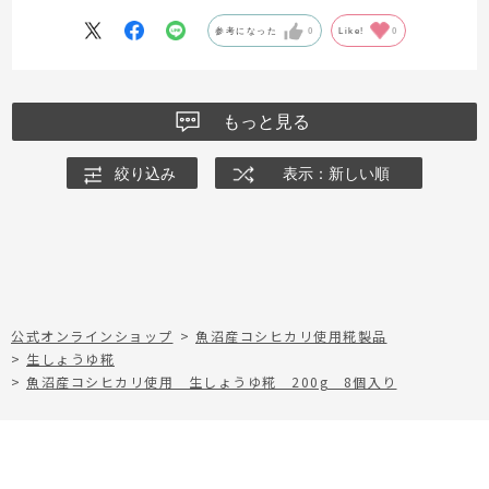
参考になった
0
Like!
0
もっと見る
絞り込み
表示：新しい順
公式オンラインショップ
>
魚沼産コシヒカリ使用糀製品
>
生しょうゆ糀
>
魚沼産コシヒカリ使用 生しょうゆ糀 200g 8個入り