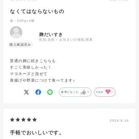
なくてはならないもの
色：200g×4個
麹だいすき
性別:
女性
お住まいの地域:
関東
普通の麹に続きこちらも
すごく美味しかった！
マヨネーズと混ぜて
唐揚げや野菜につけて食べてます♪
参考になった
0
Like!
1
2024.8.16
手軽でおいしいです。