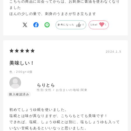
こちらの商品に出会ってからは、お刺身に醤油を使わなくなり
ました
ほんの少しの量で、刺身のうまさが引き立ちます
参考になった
0
Like!
1
2024.1.5
美味しい！
色：200g×4個
らりとら
性別:
女性
お住まいの地域:
関東
初めてしょうゆ糀を使いました。
塩糀とは味が異なりますが、こちらもとても美味です！
できれば、塩糀、しょうゆ糀とは別に、塩もしょうゆも入って
いない甘糀もあるといいなっと思いました。