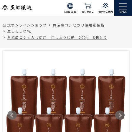
MENU
Language
買い物かご
観光のご案内
JP
EN
公式オンラインショップ
>
魚沼産コシヒカリ使用糀製品
>
生しょうゆ糀
>
魚沼産コシヒカリ使用 生しょうゆ糀 200g 8個入り