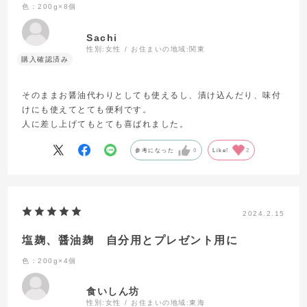
色：200g×8個
Sachi
性別:
女性
お住まいの地域:
関東
そのままお醤油代わりとしても使えるし、漬け込んだり、味付
けにも使えてとても便利です。
人に差し上げてもとても喜ばれました。
参考になった
0
Like!
2
2024.2.15
塩麹、醤油麹 自分用とプレゼント用に
色：200g×4個
食いしん坊
性別:
女性
お住まいの地域:
東海