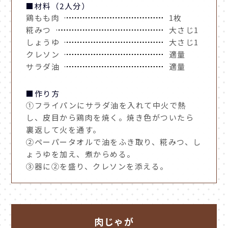
■材料（2人分）
鶏もも肉
1枚
糀みつ
大さじ1
しょうゆ
大さじ1
クレソン
適量
サラダ油
適量
■作り方
①フライパンにサラダ油を入れて中火で熱
し、皮目から鶏肉を焼く。焼き色がついたら
裏返して火を通す。
②ペーパータオルで油をふき取り、糀みつ、し
ょうゆを加え、煮からめる。
③器に②を盛り、クレソンを添える。
肉じゃが