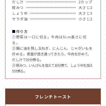
だし汁
2カップ
糀みつ
大さじ2
しょうゆ
大さじ3
サラダ油
小さじ2
■作り方
①野菜は一口に切る。牛肉は5cm長さに切
る。
②
鍋に油を熱し玉ねぎ、にんじん、じゃがいもを
炒める。
表面が透き通ってきたら、牛肉を炒めて、
だし汁で10分煮る。
③
糀みつ、いんげんを加えて10分煮て、しょうゆを加え
5分煮る。
フレンチトースト