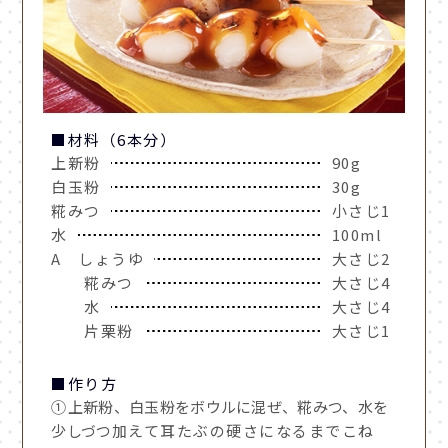
■材料（6本分）
上新粉
90g
白玉粉
30g
糀みつ
小さじ1
水
100ml
A しょうゆ
大さじ2
糀みつ
大さじ4
水
大さじ4
片栗粉
大さじ1
■作り方
①
上新粉、白玉粉をボウルに混ぜ、糀みつ、水を
少しづつ
加えて耳たぶの硬さになるまでこね