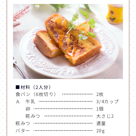
■材料（2人分）
食パン（6枚切り）
2枚
Ａ 牛乳
3/4カップ
卵
1個
糀みつ
大さじ2
糀みつ
適量
バター
20g