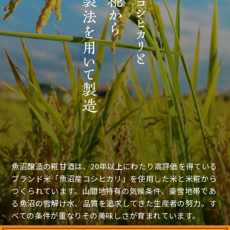
魚沼醸造の糀甘酒は、20年以上にわたり高評価を得ている
ブランド米「魚沼産コシヒカリ」を使用した米と米糀から
つくられています。山間地特有の気候条件、豪雪地帯であ
る
魚沼の雪解け水、品質を追求してきた生産者の努力。
す
べての条件が重なりその美味しさが育まれています。