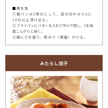
■作り方
①
食パンは2等分にして、混ぜ合わせたAに
10分以上漬け込む。
②
フライパンにバターを入れて中火で熱し、1を両
面こんがりと焼く。
③器に②を盛り、糀みつ（適量）かける。
みたらし団子