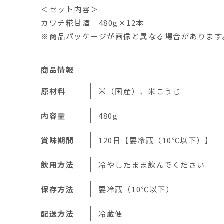
＜セット内容＞
カワチ糀甘酒 480g×12本
※商品パッケージが画像と異なる場合があります
商品情報
原材料
米（国産）、米こうじ
内容量
480g
賞味期間
120日【要冷蔵（10℃以下）】
飲用方法
冷やしたまま飲んでください
保存方法
要冷蔵（10℃以下）
配送方法
冷蔵便