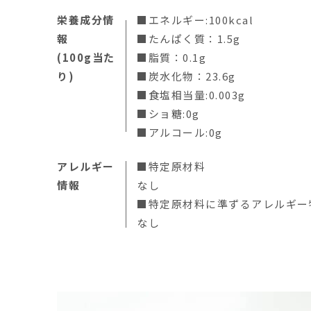
栄養成分情
■エネルギー:100kcal
報
■たんぱく質：1.5g
(100g当た
■脂質：0.1g
り)
■炭水化物：23.6g
■食塩相当量:0.003g
■ショ糖:0g
■アルコール:0g
アレルギー
■特定原材料
情報
なし
■特定原材料に準ずるアレルギー
なし