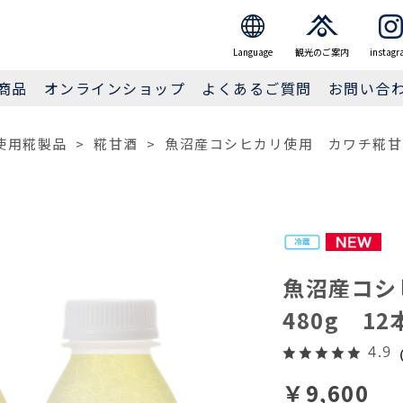
JP
EN
繁体
簡体
Language
観光のご案内
instagr
商品
オンラインショップ
よくあるご質問
お問い合
使用糀製品
>
糀甘酒
>
魚沼産コシヒカリ使用 カワチ糀甘酒
魚沼産コ
480g 1
4.9
（
￥9,600