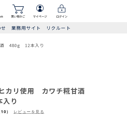
am
買い物かご
マイページ
ログイン
わせ
業務用サイト
リクルート
 480g 12本入り
シヒカリ使用 カワチ糀甘酒
2本入り
10）
レビューを見る