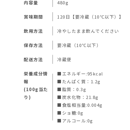
内容量
480g
賞味期間
120日【要冷蔵（10℃以下）】
飲用方法
冷やしたまま飲んでください
保存方法
要冷蔵（10℃以下）
配送方法
冷蔵便
栄養成分情
■エネルギー:95kcal
報
■たんぱく質：1.2g
(100g当た
■脂質：0.3g
り)
■炭水化物：21.8g
■食塩相当量:0.004g
■ショ糖:0g
■アルコール:0g