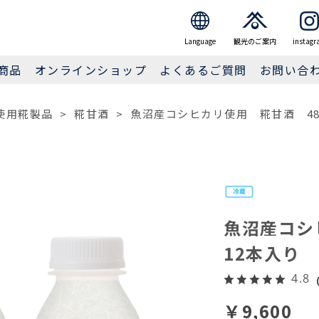
JP
EN
繁体
簡体
Language
観光のご案内
instagr
商品
オンラインショップ
よくあるご質問
お問い合
使用糀製品
>
糀甘酒
>
魚沼産コシヒカリ使用 糀甘酒 48
魚沼産コシ
12本入り
4.8
（
￥9,600