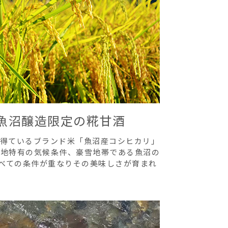
魚沼醸造限定の糀甘酒
を得ているブランド米「魚沼産コシヒカリ」
間地特有の気候条件、豪雪地帯である魚沼の
べての条件が重なりその美味しさが育まれ