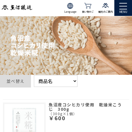
MENU
Language
買い物かご
観光のご案内
JP
EN
並べ替え
魚沼産コシヒカリ使用 乾燥米こう
じ 300g
（300g×1個）
￥600